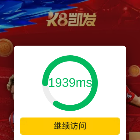
1939ms