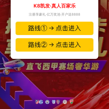
K8凯发·真人百家乐
注册享豪礼·亿万奖池·开户送8888